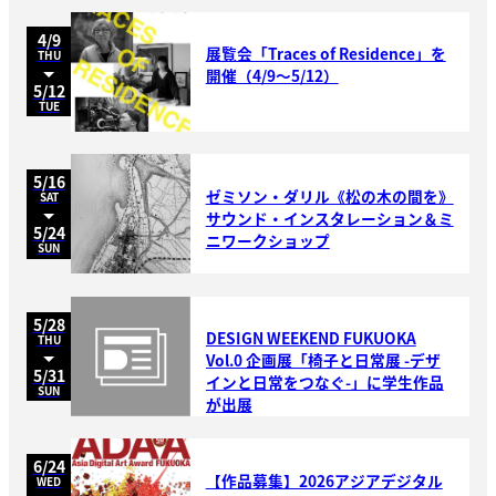
4/9
展覧会「Traces of Residence」を
THU
開催（4/9～5/12）
5/12
TUE
5/16
ゼミソン・ダリル《松の木の間を》
SAT
サウンド・インスタレーション＆ミ
5/24
ニワークショップ
SUN
5/28
DESIGN WEEKEND FUKUOKA
THU
Vol.0 企画展「椅子と日常展 -デザ
5/31
インと日常をつなぐ-」に学生作品
SUN
が出展
6/24
【作品募集】2026アジアデジタル
WED