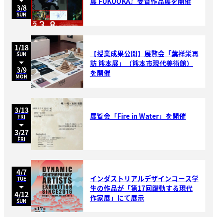
展 FUKUOKA』受賞作品展を開催
3/8
SUN
1/18
【授業成果公開】展覧会「葉祥栄再
SUN
訪 熊本展」（熊本市現代美術館）
3/9
を開催
MON
3/13
展覧会「Fire in Water」を開催
FRI
3/27
FRI
4/7
インダストリアルデザインコース学
TUE
生の作品が「第17回躍動する現代
4/12
作家展」にて展示
SUN