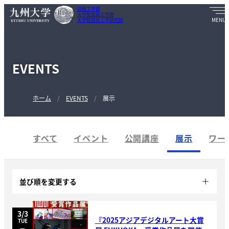
芸術工学部
大学院芸術工学府
大学院芸術工学研究院
EVENTS
ホーム
EVENTS
展示
すべて
イベント
公開講座
展示
ワー
並び順
を変更する
3/3
『2025アジアデジタルアート大賞
TUE