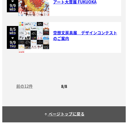
アート大賞展 FUKUOKA
9/9
WED
8/5
空想文房具展 デザインコンテスト
WED
のご案内
9/9
THU
前の12件
8/8
ページトップに戻る
arrow_upward