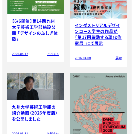
【6/6開催】第14回九州
インダストリアルデザイ
大学芸術工学部施設公
ンコース学生の作品が
開 「デザインのふしぎ体
「第17回躍動する現代作
験」
家展」にて展示
2026.04.17
イベント
2026.04.08
展示
九州大学芸術工学部の
紹介動画（2026年度版）
を公開しました
2026.03.31
お知らせ