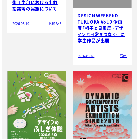
術工学部における出前
授業等の実施について
DESIGN WEEKEND
FUKUOKA Vol.0 企画
2026.05.19
お知らせ
展「椅子と日常展 -デザ
インと日常をつなぐ-」に
学生作品が出展
2026.05.18
展示