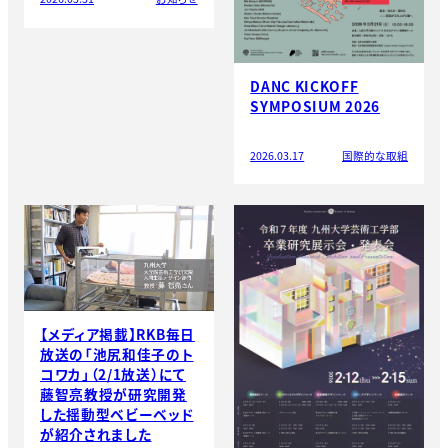
DANC KICKOFF
SYMPOSIUM 2026
2026.03.17
国際的な取組
【メディア掲載】RKB毎日
放送の「池尻和佳子のト
コワカ」（2/1放送）にて
藤智亮教授が研究開発
した揺動型ベビーベッド
が紹介されました