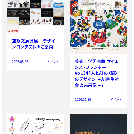
空想文房具展 デザイ
ンコンテストのご案内
芸術工学図書館 サイエ
2026.08.06
イベント
ンス・プランター
Vol.34「人とAIの〈間〉
のデザイン －AI共生社
会の未来像－」
2026.07.16
イベント