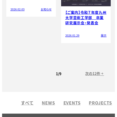
2026.02.03
お知らせ
【ご案内】令和７年度九州
大学芸術工学部 卒業
研究展示会・発表会
2026.01.29
展示
次の12件
1/9
arrow_forward
すべて
NEWS
EVENTS
PROJECTS