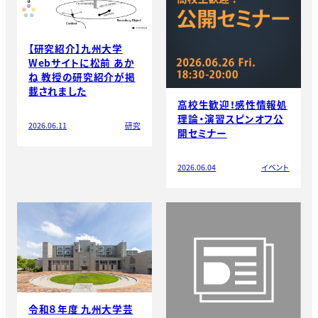
【研究紹介】九州大学
Webサイトに松前 あか
ね 教授の研究紹介が掲
載されました
高校生歓迎！感性情報処
理論・演習スピンオフ公
2026.06.11
研究
開セミナー
2026.06.04
イベント
令和８年度 九州大学芸