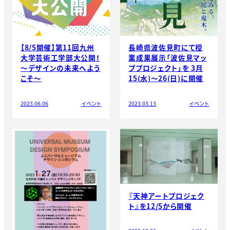
【8/5開催】第11回九州
長崎県波佐見町にて授
大学芸術工学部大公開！
業成果展示「波佐見マッ
～デザインの未来へよう
ププロジェクト」を 3月
こそ～
15(水)～26(日)に開催
2023.06.06
イベント
2023.03.13
イベント
『天神アートプロジェク
ト』を12/5から開催