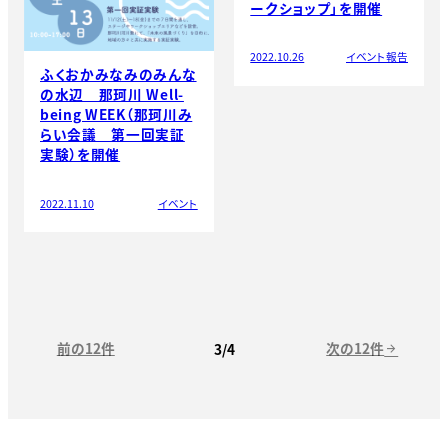
ークショップ」を開催
2022.10.26
イベント報告
ふくおかみなみのみんな
の水辺 那珂川 Well-
being WEEK（那珂川み
らい会議 第一回実証
実験）を開催
2022.11.10
イベント
前の12件
次の12件
3/4
arrow_forward