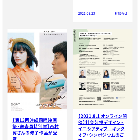
2021.08.23
お知らせ
【2021.8.1 オンライン開
【第13回沖縄国際映画
催】社会包摂デザイン・
祭・審査員特別賞】西村
イニシアティブ キック
翼さんの修了作品が受
オフ・シンポジウムのご
賞