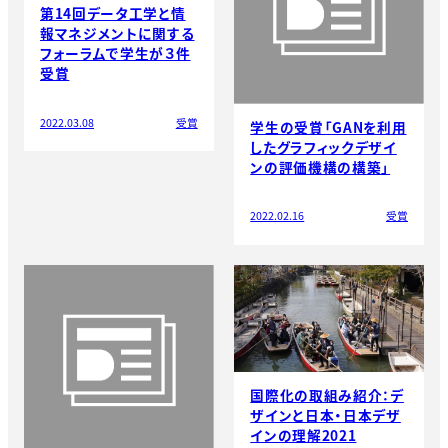
第14回データ工学と情
報マネジメントに関する
フォーラムで学生が３件
受賞
2022.03.08
受賞
学生の受賞「GANを利用
したグラフィックデザイ
ンの評価機構の構築」
2022.02.16
受賞
国際化の取組み紹介：デ
ザインと日本・日本デザ
インの理解2021