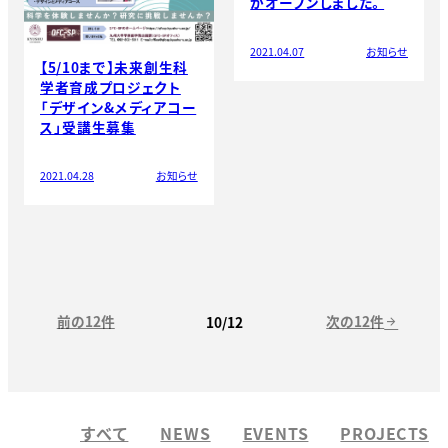
がオープンしました。
2021.04.07
お知らせ
【5/10まで】未来創生科
学者育成プロジェクト
「デザイン&メディアコー
ス」受講生募集
2021.04.28
お知らせ
前の12件
次の12件
10/12
arrow_forward
すべて
NEWS
EVENTS
PROJECTS