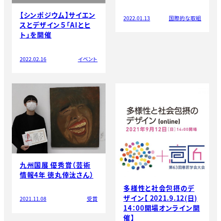
【シンポジウム】サイエン
2022.01.13
国際的な取組
スとデザイン５「AIとヒ
ト」を開催
2022.02.16
イベント
九州国展 優秀賞（芸術
情報4年 徳丸倖汰さん）
多様性と社会包摂のデ
ザイン【 2021.9.12(日)
2021.11.08
受賞
14：00開場オンライン開
催】