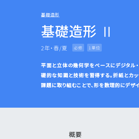
基礎造形
基礎造形 Ⅱ
2年・春/夏
必修
1単位
平面と立体の幾何学をベースにデジタル・
礎的な知識と技術を習得する。折紙とカッ
課題に取り組むことで、形を数理的にデザイン
概要