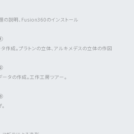
説明、Fusion360のインストール
①
のデータ作成。プラトンの立体、アルキメデスの立体の作図
②
データの作成。工作工房ツアー。
③
げ。