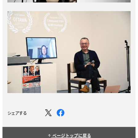
シェアする
ページトップに戻る
arrow_upward