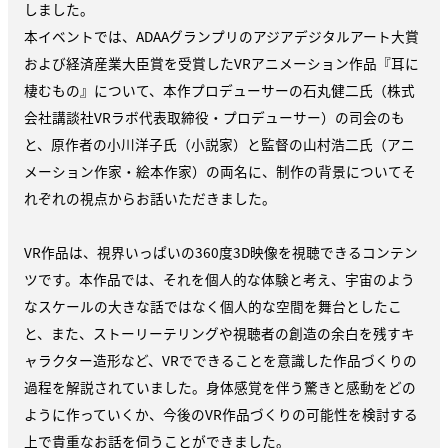
しました。
本イベントでは、ADAAグランプリのアジアデジタルアート大賞
および経済産業大臣賞を受賞したVRアニメーション作品『耳に
棲むもの』について、本作プロデューサーの石丸健二氏（株式
会社講談社VRラボ代表取締役・プロデューサー）の司会のも
と、原作者の小川洋子氏（小説家）と監督の山村浩二氏（アニ
メーション作家・絵本作家）の両名に、制作の背景についてそ
れぞれの視点からお話いただきました。
VR作品は、視界いっぱいの360度3D映像を視聴できるコンテン
ツです。本作品では、それを個人的な体験と考え、宇宙のよう
なスケールの大きな話ではなく個人的な空間を舞台としたこ
と、また、ストーリーテリングや視聴者の創造の余白を残すキ
ャラクター造形など、VRでできることを意識した作品づくりの
過程を解説されていました。身体感覚を伴う驚きと感動をどの
ように作っていくか、今後のVR作品づくりの可能性を検討する
上で貴重なお話を伺うことができました。