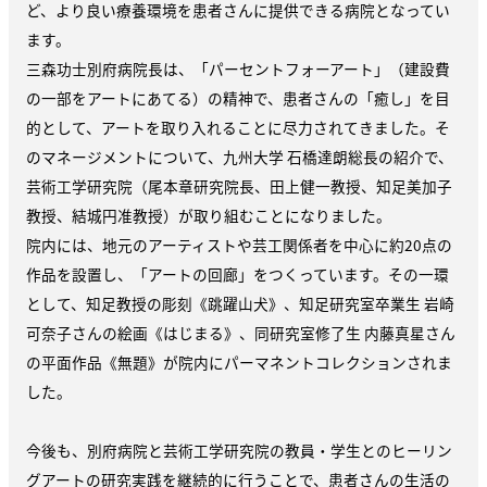
ど、より良い療養環境を患者さんに提供できる病院となってい
ます。
三森功士別府病院長は、「パーセントフォーアート」（建設費
の一部をアートにあてる）の精神で、患者さんの「癒し」を目
的として、アートを取り入れることに尽力されてきました。そ
のマネージメントについて、
九州大学 石橋達朗総長の紹介で、
芸術工学研究院（尾本章研究院長、田上健一教授、知足美加子
教授、結城円准教授）が取り組むことになりました。
院内には、地元のアーティストや芸工関係者を中心に約20点の
作品を設置し、「アートの回廊」をつくっています。その一環
として、知足教授の彫刻《跳躍山犬》、知足研究室卒業生 岩崎
可奈子さんの絵画《はじまる》、同研究室修了生 内藤真星さん
の平面作品《無題》が院内にパーマネントコレクションされ
ま
した
。
今後も、別府病院と芸術工学研究院の教員・学生とのヒーリン
グアートの研究実践を継続的に行うことで、
患者さんの生活の