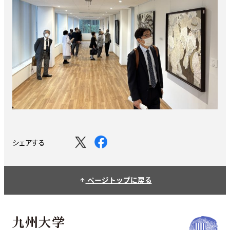
シェアする
ページトップに戻る
arrow_upward