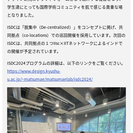
学生達にとっても国際学術コミュニティを肌で感じる貴重な場
となりました。
ISDCは「脱集中（De-centralized）」をコンセプトに掲げ、共
同拠点（co-locations）での巡回開催を採用しています。
次回の
ISDCは、共同拠点の１つIIsc×IITネットワークによるインドで
の開催が予定されています。
ISDC2024プログラムの詳細は、以下のリンクをご覧ください。
https://www.design.kyushu-
u.ac.jp/~matsumae/matsumaelab/isdc2024/