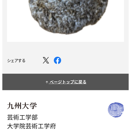
シェアする
ページトップに戻る
arrow_upward
芸術工学部
大学院芸術工学府