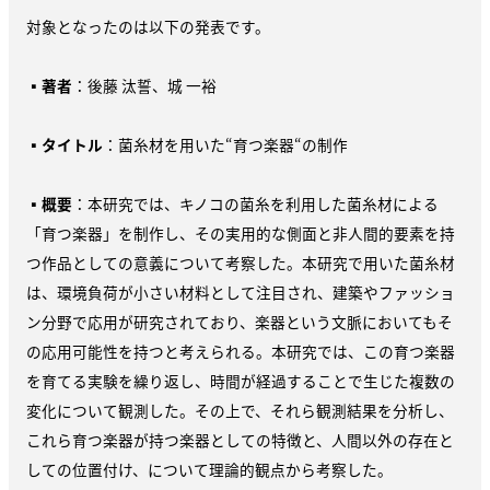
対象となったのは以下の発表です。
▪
著者
：後藤 汰誓、城 一裕
▪
タイトル
：菌糸材を用いた“育つ楽器“の制作
▪
概要
：本研究では、キノコの菌糸を利用した菌糸材による
「育つ楽器」を制作し、その実用的な側面と非人間的要素を持
つ作品としての意義について考察した。本研究で用いた菌糸材
は、環境負荷が小さい材料として注目され、建築やファッショ
ン分野で応用が研究されており、楽器という文脈においてもそ
の応用可能性を持つと考えられる。本研究では、この育つ楽器
を育てる実験を繰り返し、時間が経過することで生じた複数の
変化について観測した。その上で、それら観測結果を分析し、
これら育つ楽器が持つ楽器としての特徴と、人間以外の存在と
しての位置付け、について理論的観点から考察した。