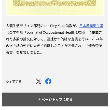
人間生活デザイン部門のLoh Ping Yeap助教が、
日本産業衛生学
会
の学術誌「Journal of Occupational Health
(JOH)
」に掲載さ
れた多数の論文に対して、迅速かつ的確な査読を行い、2024年
の学会誌の刊行に大きく貢献したことが評価され、「優秀査読
者賞」を受賞しました。
シェアする
ページトップに戻る
arrow_upward