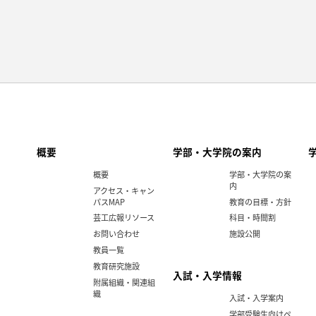
概要
学部・大学院の案内
概要
学部・大学院の案
内
アクセス・キャン
パスMAP
教育の目標・方針
芸工広報リソース
科目・時間割
お問い合わせ
施設公開
教員一覧
教育研究施設
入試・入学情報
附属組織・関連組
織
入試・入学案内
学部受験生向けペ