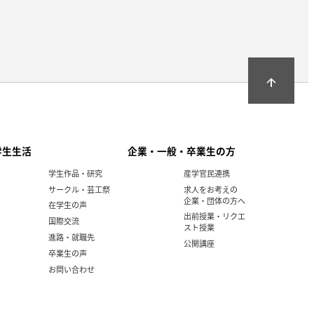
arrow_upward
学生生活
企業・一般・卒業生の方
学生作品・研究
産学官民連携
サークル・芸工祭
求人をお考えの
企業・団体の方へ
在学生の声
出前授業・リクエ
国際交流
スト授業
進路・就職先
公開講座
卒業生の声
お問い合わせ