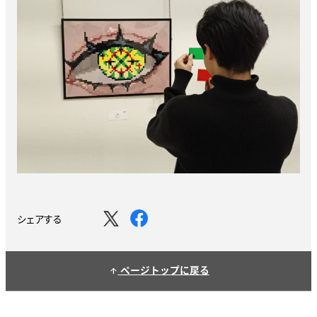
シェアする
ページトップに戻る
arrow_upward