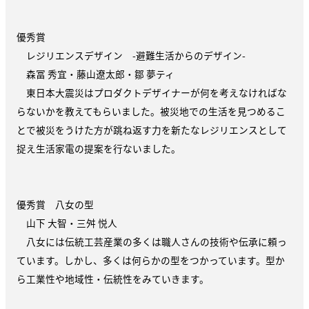
優秀賞
レジリエンスデザイン -避難生活からのデザイン-
森冨 秀宜・藤山遼太郎・鄒 夢ティ
東日本大震災はプロダクトデザイナーが何を考えなければな
らないかを教えてもらいました。被災地での生活を見つめるこ
とで被災をうけた方が跳ね返す力を新たなレジリエンスとして
捉え生活家電の提案を行ないました。
優秀賞 八女の型
山下 大智・三舛 悦人
八女には伝統工芸産業の多くは職人さんの技術や伝承に頼っ
ています。しかし、多くは何らかの型をつかっています。型か
ら工業性や地域性・伝統性をみていきます。