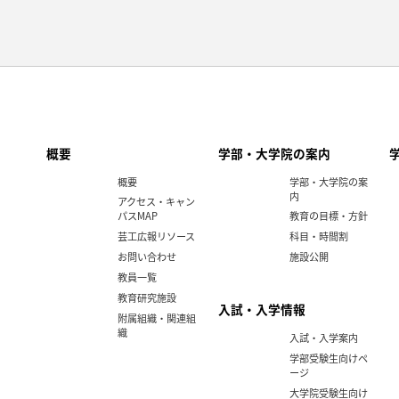
概要
学部・大学院の案内
概要
学部・大学院の案
内
アクセス・キャン
パスMAP
教育の目標・方針
芸工広報リソース
科目・時間割
お問い合わせ
施設公開
教員一覧
教育研究施設
入試・入学情報
附属組織・関連組
織
入試・入学案内
学部受験生向けペ
ージ
大学院受験生向け