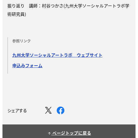
振り返り 講師：村谷つかさ(九州大学ソーシャルアートラボ学
術研究員)
参照リンク
九州大学ソーシャルアートラボ ウェブサイト
申込みフォーム
シェアする
ページトップに戻る
arrow_upward