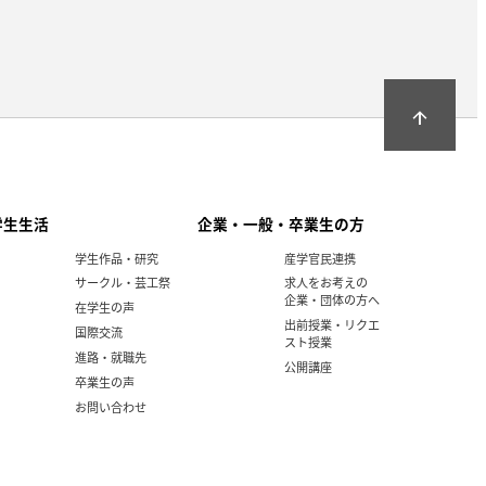
arrow_upward
学生生活
企業・一般・卒業生の方
学生作品・研究
産学官民連携
サークル・芸工祭
求人をお考えの
企業・団体の方へ
在学生の声
出前授業・リクエ
国際交流
スト授業
進路・就職先
公開講座
卒業生の声
お問い合わせ