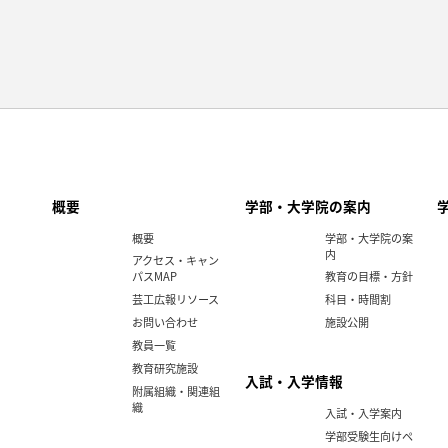
概要
学部・大学院の案内
概要
学部・大学院の案
内
アクセス・キャン
パスMAP
教育の目標・方針
芸工広報リソース
科目・時間割
お問い合わせ
施設公開
教員一覧
教育研究施設
入試・入学情報
附属組織・関連組
織
入試・入学案内
学部受験生向けペ