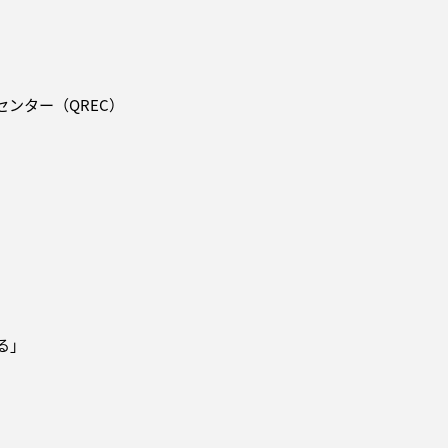
ンター（QREC）
る」