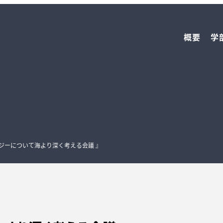
概要
学
ジーについて海より深く考える会議 』