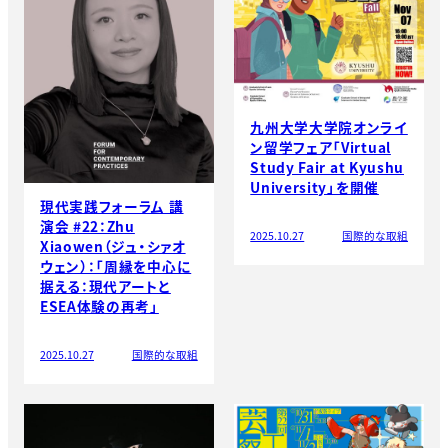
九州大学大学院オンライ
ン留学フェア「Virtual
Study Fair at Kyushu
University」を開催
現代実践フォーラム 講
演会 #22：Zhu
2025.10.27
国際的な取組
Xiaowen（ジュ・シァオ
ウェン）：「周縁を中心に
据える：現代アートと
ESEA体験の再考」
2025.10.27
国際的な取組