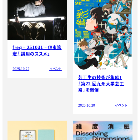
freq – 251031 – 伊東篤
宏「 誤用のススメ」
2025.10.22
イベント
芸工生の技術が集結！
「第22 回九州大学芸工
祭」を開催
2025.10.20
イベント