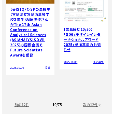
【受賞】QFC-SPの高校生
（宮崎県立宮崎西高等学
校２年生）塚原歩佳さん
がThe 17th Asian
【応募締切10/30】
Conference on
「SDGsデザインインタ
Analytical Sciences
ーナショナルアワード
(ASIANALYSIS XVII
2025」参加募集のお知
2025)の国際会議で
らせ
Future Scientists
Awardを受賞
2025.10.06
作品募集
2025.10.06
受賞
前の12件
次の12件
10/75
arrow_forward