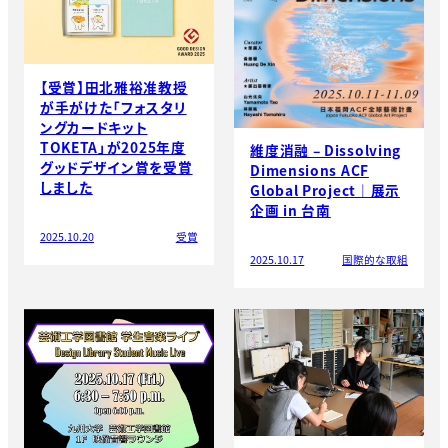
【受賞】田北雅裕准教授
が手がけた「フォスタリ
ングカードキット
TOKETA」が2025年度
維度消融 – Dissolving
グッドデザイン賞を受賞
Dimensions ACF
しました
Global Project｜展示
企画 in 台南
2025.10.20
受賞
2025.10.17
国際的な取組