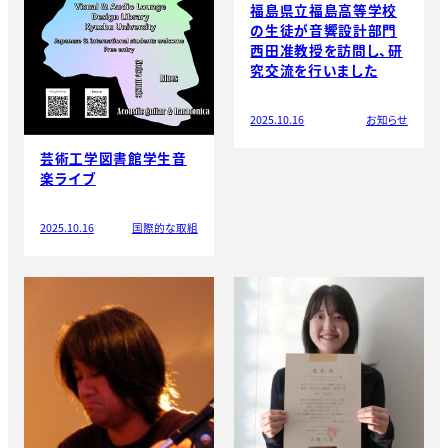
福島県立福島高等学校
の生徒が音響設計部門
西田准教授を訪問し、研
究交流を行いました
2025.10.16
お知らせ
芸術工学図書館学生音
楽ライブ
2025.10.16
国際的な取組