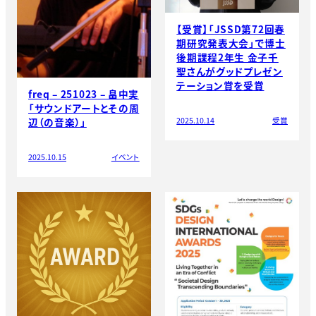
【受賞】「JSSD第72回春
期研究発表大会」で博士
後期課程2年生 金子千
聖さんがグッドプレゼン
テーション賞を受賞
freq – 251023 – 畠中実
「サウンドアートとその周
2025.10.14
受賞
辺（の音楽）」
2025.10.15
イベント