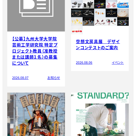
【公募】九州大学大学院
空想文房具展 デザイ
芸術工学研究院 特定プ
ンコンテストのご案内
ロジェクト教員（准教授
または講師１名）の募集
について
2026.08.06
イベント
2026.08.07
お知らせ