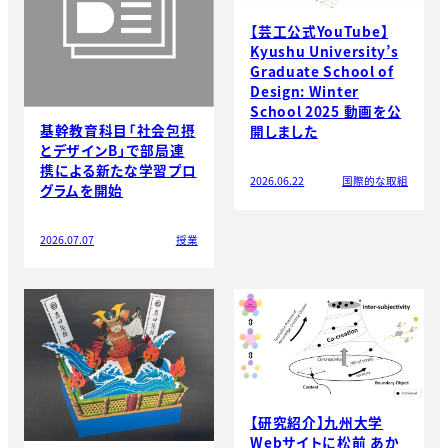
【芸工公式YouTube】
Kyushu University’s
Graduate School of
Design: Winter
School 2025 動画を公
基幹教育科目「社会包摂
開しました
とデザインB」で部局連
携による新たな学習プロ
2026.06.22
国際的な取組
グラムを開始
2026.07.07
授業
【研究紹介】九州大学
Webサイトに松前 あか