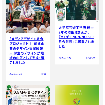
大学院芸術工学府 修士
2年の濱田凌さんが、
『MEN’S NON-NO 8・9
「メディアデザイン総合
月合併号』に掲載されま
プロジェクトⅠ」前原山
した
笠のデザイン提案続報
― 学生のデザインが地
域の山笠として完成・滑
2026.07.27
お知らせ
走しました
2026.07.29
授業