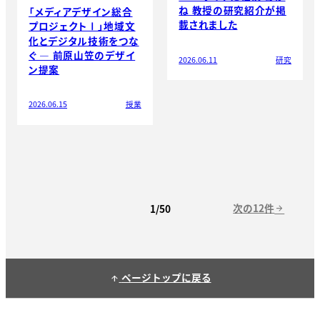
ね 教授の研究紹介が掲
「メディアデザイン総合
載されました
プロジェクトⅠ」地域文
化とデジタル技術をつな
ぐ ― 前原山笠のデザイ
2026.06.11
研究
ン提案
2026.06.15
授業
次の12件
1/50
arrow_forward
ページトップに戻る
arrow_upward