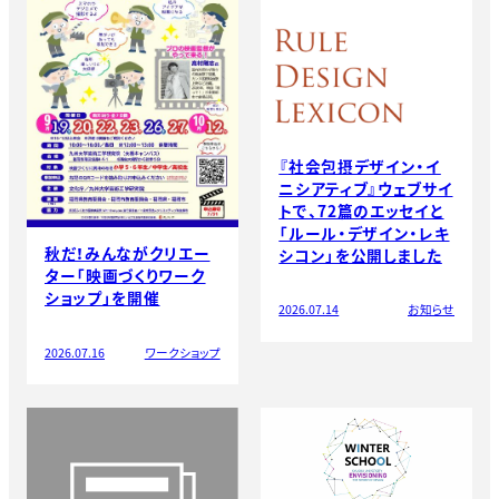
『社会包摂デザイン・イ
ニシアティブ』ウェブサイ
トで、72篇のエッセイと
「ルール・デザイン・レキ
秋だ！みんながクリエー
シコン」を公開しました
ター「映画づくりワーク
ショップ」を開催
2026.07.14
お知らせ
2026.07.16
ワークショップ