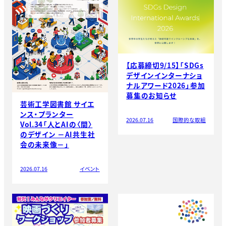
【応募締切9/15】「SDGs
デザインインターナショ
ナルアワード2026」参加
募集のお知らせ
芸術工学図書館 サイエ
ンス・プランター
2026.07.16
国際的な取組
Vol.34「人とAIの〈間〉
のデザイン －AI共生社
会の未来像－」
2026.07.16
イベント