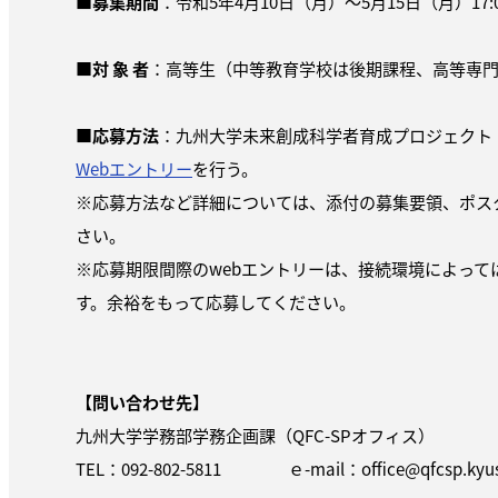
■
募集期間
：令和5年4月10日（月）～5月15日（月）17:
■
対 象 者
：
高等生
（中等教育学校は後期課程、高等専
■
応募方法
：九州大学未来創成科学者育成プロジェクト（
Webエントリー
を行う。
※応募方法など詳細については、添付の募集要領、ポス
さい。
※応募期限間際のwebエントリーは、接続環境によって
す。余裕をもって応募してください。
【問い合わせ先】
九州大学学務部学務企画課（QFC-SPオフィス）
TEL：092-802-5811 ｅ-mail：office@qfcsp.kyush