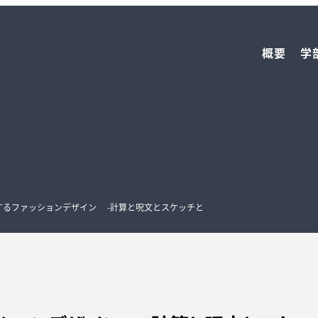
概要
学
】妄想するファッションデザイン -計算と呪文とスケッチと