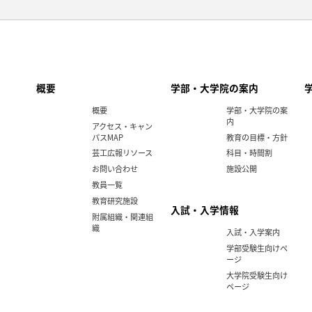
概要
学部・大学院の案内
概要
学部・大学院の案
内
アクセス・キャン
パスMAP
教育の目標・方針
芸工広報リソース
科目・時間割
お問い合わせ
施設公開
教員一覧
教育研究施設
入試・入学情報
附属組織・関連組
織
入試・入学案内
学部受験生向けペ
ージ
大学院受験生向け
ページ