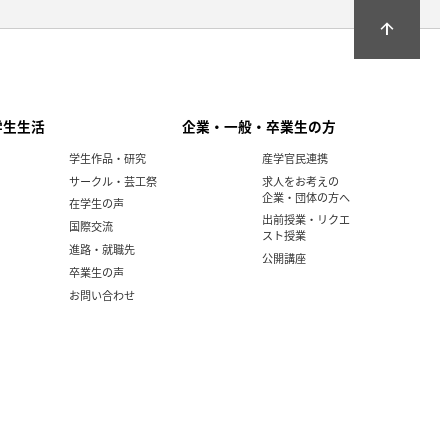
arrow_upward
学生生活
企業・一般・卒業生の方
学生作品・研究
産学官民連携
サークル・芸工祭
求人をお考えの
企業・団体の方へ
在学生の声
出前授業・リクエ
国際交流
スト授業
進路・就職先
公開講座
卒業生の声
お問い合わせ