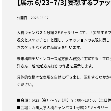
【展示 6/23~7/3】妄想する
公開日：2023.06.02
大橋キャンパス１号館２Fギャラリーにて、「妄想する
呪文とスケッチと」と題し、ファッションの表現に関して
きスケッチなどの作品展示を行います。
未来構想デザインコース尾方義人教授が主宰する「プロ
洋さん、趙 健超さんほかの作品を展示します。
具体的な様々な表現を自然に行き来し、混乱するなかか
ください。
■会期：6/23（金）～7/3（月）
9：00～
1
8
：
00
（土日
■会場：九州大学大橋キャンパス１号館２Fギャラリー