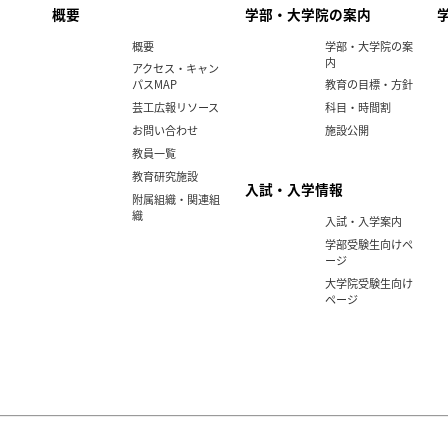
概要
学部・大学院の案内
概要
学部・大学院の案
内
アクセス・キャン
パスMAP
教育の目標・方針
芸工広報リソース
科目・時間割
お問い合わせ
施設公開
教員一覧
教育研究施設
入試・入学情報
附属組織・関連組
織
入試・入学案内
学部受験生向けペ
ージ
大学院受験生向け
ページ