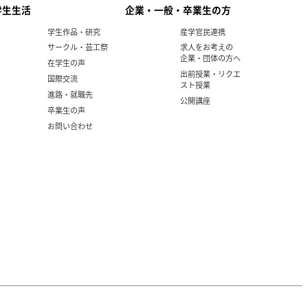
学生生活
企業・一般・卒業生の方
学生作品・研究
産学官民連携
サークル・芸工祭
求人をお考えの
企業・団体の方へ
在学生の声
出前授業・リクエ
国際交流
スト授業
進路・就職先
公開講座
卒業生の声
お問い合わせ