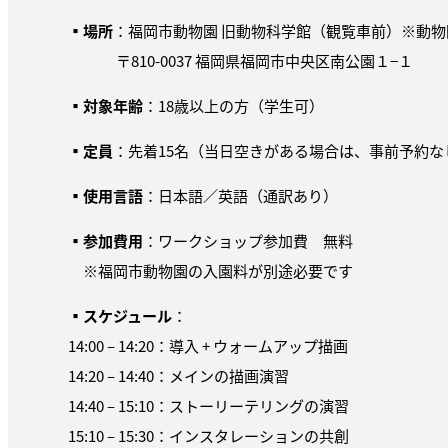
▪
場所
：福岡市動物園 旧動物科学館（観覧車前）※動
〒810-0037 福岡県福岡市中央区南公園１−１
▪
対象年齢
：18歳以上の方（学生可）
▪
定員
：先着15名（当日空きがある場合は、事前予約
▪
使用言語
：日本語／英語（通訳あり）
▪
参加費用
：ワークショップ参加費 無料
※福岡市動物園の入園料が別途必要です
▪
スケジュール
：
14:00 – 14:20：導入 + ウォームアップ描画
14:20 – 14:40：メインの描画演習
14:40 – 15:10：ストーリーテリングの演習
15:10 – 15:30：インスタレーションの共創