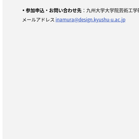
▪
参加申込・お問い合わせ先
：九州大学大学院芸術工学
メールアドレス
inamura@design.kyushu-u.ac.jp