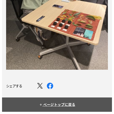
シェアする
ページトップに戻る
arrow_upward