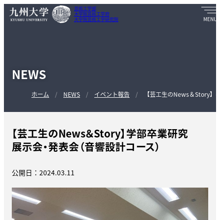
芸術工学部
大学院芸術工学府
大学院芸術工学研究院
NEWS
ホーム
NEWS
イベント報告
【芸工生のNews＆Stor
【芸工生のNews＆Story】学部卒業研究
展示会・発表会（音響設計コース）
公開日：2024.03.11