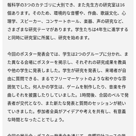
報科学の3つのカテゴリに大別でき、また先生方の研究室は16
個あります。そのため、環境的な音響や、作曲、歌謡文化、心
理学、スピーカー、コンサートホール、楽器、声の研究など、
さまざまな研究テーマがあります。学生たちは4年生に進学する
と同時に研究室に所属し、研究を始めます。
今回のポスター発表会では、学生は2つのグループに分かれ、ま
た異なる会場にポスターを掲示し、それぞれの研究成果を教員
や他の学生に発表しました。学生が研究を発表し、来場者が自
由に質問できる、まるでフリーマーケットのような和やかな雰
囲気でした。何人かの学生は、ゲームを制作したり、音楽を作
曲しそれを披露したりしていました。1時間後、合図のベルで発
表者が交代となり、また新たな発表と質問のセッションが続い
ていきました。参加者全員がアイデアや考えを共有し、有意義
な時間となったことでしょう。
今回の展示会・ポスター発表会を通じて、音響設計コースの学