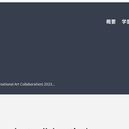
概要
学
national Art Collaboration) 2023...