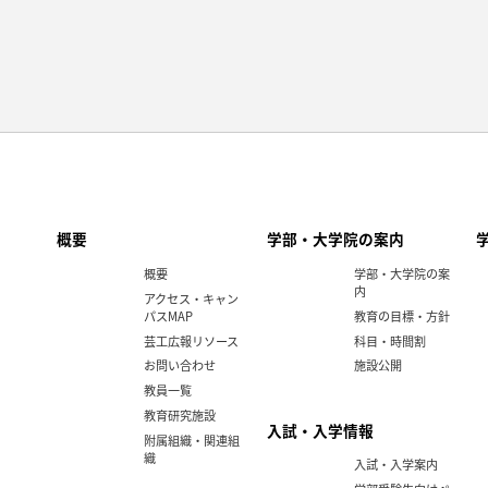
概要
学部・大学院の案内
概要
学部・大学院の案
内
アクセス・キャン
パスMAP
教育の目標・方針
芸工広報リソース
科目・時間割
お問い合わせ
施設公開
教員一覧
教育研究施設
入試・入学情報
附属組織・関連組
織
入試・入学案内