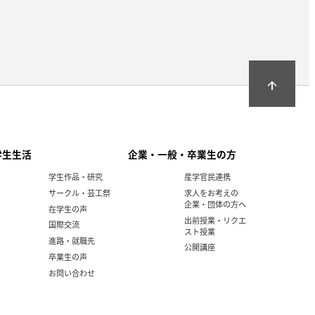
arrow_upward
学生生活
企業・一般・卒業生の方
学生作品・研究
産学官民連携
サークル・芸工祭
求人をお考えの
企業・団体の方へ
在学生の声
出前授業・リクエ
国際交流
スト授業
進路・就職先
公開講座
卒業生の声
お問い合わせ