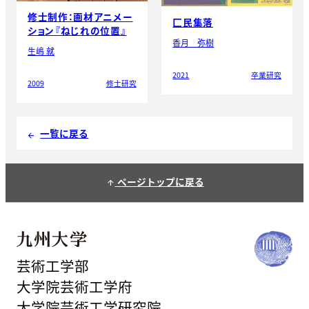
修士制作：画材アニメー
匚民集落
ション『ねじれの位置』
香月 弥樹
生嶋 就
2021
卒業研究
2009
修士研究
一覧に戻る
arrow_back
ページトップに戻る
arrow_upward
芸術工学部
大学院芸術工学府
大学院芸術工学研究院