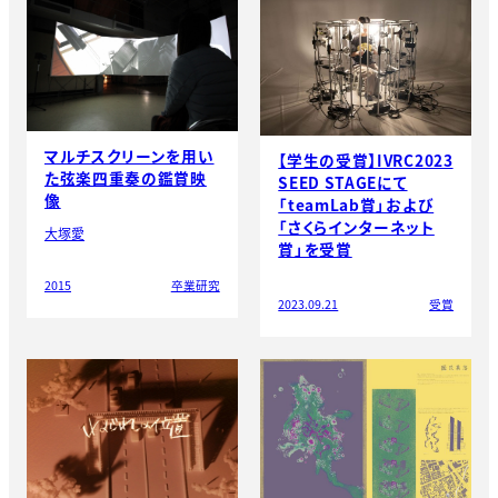
マルチスクリーンを用い
【学生の受賞】IVRC2023
た弦楽四重奏の鑑賞映
SEED STAGEにて
像
「teamLab賞」および
「さくらインターネット
大塚愛
賞」を受賞
2015
卒業研究
2023.09.21
受賞