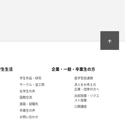
arrow_upward
学生生活
企業・一般・卒業生の方
学生作品・研究
産学官民連携
サークル・芸工祭
求人をお考えの
企業・団体の方へ
在学生の声
出前授業・リクエ
国際交流
スト授業
進路・就職先
公開講座
卒業生の声
お問い合わせ