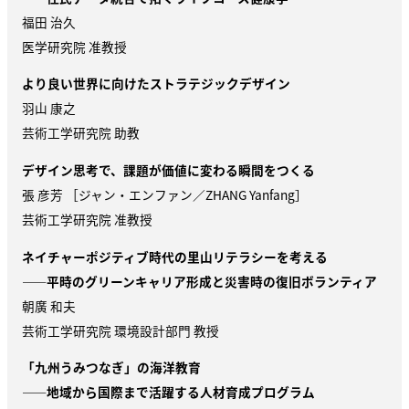
福田 治久
医学研究院 准教授
より良い世界に向けたストラテジックデザイン
羽山 康之
芸術工学研究院 助教
デザイン思考で、課題が価値に変わる瞬間をつくる
張 彦芳 ［ジャン・エンファン／
ZHANG Yanfang
］
芸術工学研究院 准教授
ネイチャーポジティブ時代の里山リテラシーを考える
——平時のグリーンキャリア形成と災害時の復旧ボランティア
朝廣 和夫
芸術工学研究院 環境設計部門 教授
「九州うみつなぎ」の海洋教育
——地域から国際まで活躍する人材育成プログラム