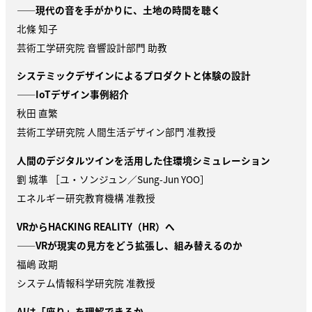
——現代の音を手がかりに、土地の時間を聴く
北條 知子
芸術工学研究院 音響設計部門 助教
システミックデザインによるプロダクトと体験の設計
——
IoT
デザイン事例紹介
秋田 直繁
芸術工学研究院 人間生活デザイン部門 准教授
人間のデジタルツインを活用した住環境シミュレーション
劉 城準 ［ユ・ソンジュン／Sung-Jun YOO］
エネルギー研究教育機構 准教授
VR
からHACKING REALITY（HR）へ
——VRが現実の見方をどう拡張し、組み替えるのか
福嶋 政期
システム情報科学研究院 准教授
AI
は「座り」を理解できるか