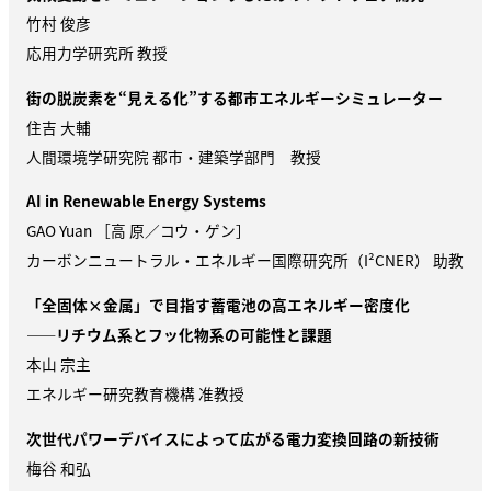
竹村 俊彦
応用力学研究所 教授
街の脱炭素を“見える化”する都市エネルギーシミュレーター
住吉 大輔
人間環境学研究院 都市・建築学部門 教授
AI in Renewable Energy Systems
GAO Yuan ［高 原／コウ・ゲン］
カーボンニュートラル・エネルギー国際研究所（
I²CNER
） 助教
「全固体×金属」で目指す蓄電池の高エネルギー密度化
——リチウム系とフッ化物系の可能性と課題
本山 宗主
エネルギー研究教育機構 准教授
次世代パワーデバイスによって広がる電力変換回路の新技術
梅谷 和弘