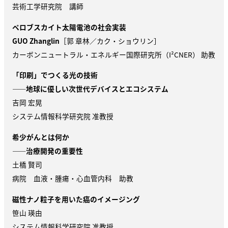
芸術工学研究院 講師
ペロブスカイト太陽電池の社会実装
GUO Zhanglin
［郭 章林／カク・ショウリン］
カーボンニュートラル・エネルギー国際研究所（
I²CNER
） 助教
「印刷」でつくる光の技術
——地球に優しい次世代デバイスとエコシステム
吉岡 宏晃
システム情報科学研究院 准教授
希少がんとは何か
——治療開発の重要性
土橋 賢司
病院 血液・腫瘍・心血管内科 助教
磁性ナノ粒子を用いた癌のイメージング
笹山 瑛由
システム情報科学研究院 准教授