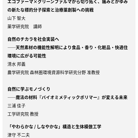
エコファーマ×グリーンファルマから切り拓く、痛みとかゆみ
の新たな標的分子探索と治療薬創製への挑戦
山下 智大
薬学研究院 講師
自然のチカラを社会実装へ
——天然素材の機能性解明により食品・香り・化粧品・快適住
環境に広がる可能性
清水 邦義
農学研究院 森林圏環境資源科学研究分野 准教授
自然に学ぶモノづくり
——魔法の材料『バイオミメティックポリマー』が変える未来
三浦 佳子
工学研究院 教授
「やわらかな
/
しなやかな」構造と生体模倣工学
津守 不二夫