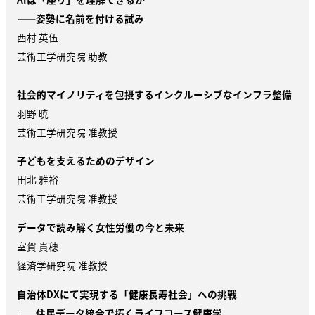
——
姿勢に名前を付ける試み
西村 英伍
芸術工学研究院 助教
社会的マイノリティを包摂するインクルーシブなインフラ整備
羽野 暁
芸術工学研究院 准教授
子どもを支えるためのデザイン
田北 雅裕
芸術工学研究院 准教授
データで読み解く女性労働の今と未来
室賀 貴穂
経済学研究院 准教授
自治体
DX
にて実現する「健康長寿社会」への挑戦
——住民データ統合で拓くライフコース健康学