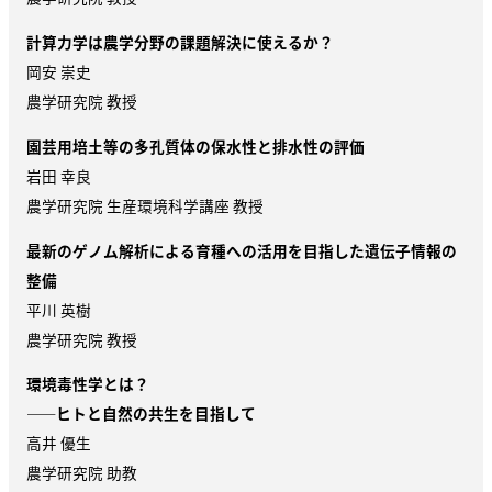
計算力学は農学分野の課題解決に使えるか？
岡安 崇史
農学研究院 教授
園芸用培土等の多孔質体の保水性と排水性の評価
岩田 幸良
農学研究院 生産環境科学講座 教授
最新のゲノム解析による育種への活用を目指した遺伝子情報の
整備
平川 英樹
農学研究院 教授
環境毒性学とは？
——ヒトと自然の共生を目指して
高井 優生
農学研究院 助教