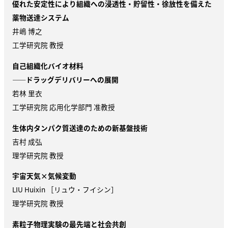
優れた安定性により組織への浸透性・貯留性・徐放性を備えた
薬物送達システム
井嶋 博之
工学研究院 教授
自己組織化バイオ材料
——ドラッグデリバリーへの展開
若林 里衣
工学研究院 応用化学部門 准教授
生体内タンパク質送達のための新基盤技術
吉村 成弘
理学研究院 教授
宇宙天気×気候変動
LIU Huixin ［リュウ・フイシン］
理学研究院 教授
素粒子物理実験の最先端と社会共創