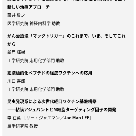
新しい治療アプローチ
藤井 敬之
医学研究院 神経内科学 助教
がん治療法「マックトリガー」のこれまで、いま、そしてこれ
から
新居 輝樹
工学研究院 応用化学部門 助教
細胞標的化ペプチドの経皮ワクチンへの応用
川口 喜郎
工学研究院 応用化学部門 助教
昆虫発現系による次世代経口ワクチン基盤構築
——粘膜アジュバントと
M
細胞ターゲティング因子の開発
李 在萬 ［リー・ジャエマン／
Jae Man LEE
］
農学研究院 教授