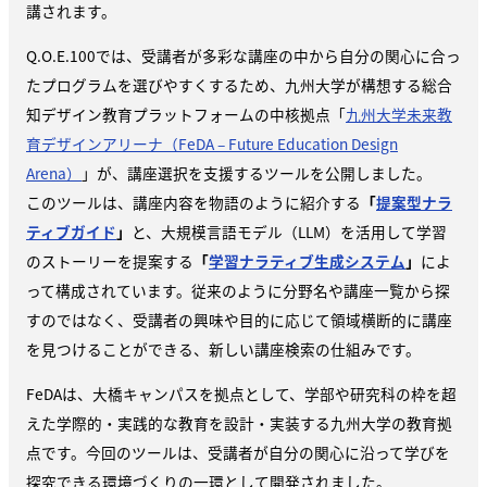
講されます。
Q.O.E.100では、受講者が多彩な講座の中から自分の関心に合っ
たプログラムを選びやすくするため、九州大学が構想する総合
知デザイン教育プラットフォームの中核拠点「
九州大学未来教
育デザインアリーナ（FeDA – Future Education Design
Arena）
」が、講座選択を支援するツールを公開しました。
このツールは、講座内容を物語のように紹介する
「
提案型ナラ
ティブガイド
」
と、大規模言語モデル（LLM）を活用して学習
のストーリーを提案する
「
学習ナラティブ生成システム
」
によ
って構成されています。従来のように分野名や講座一覧から探
すのではなく、受講者の興味や目的に応じて領域横断的に講座
を見つけることができる、新しい講座検索の仕組みです。
FeDAは、大橋キャンパスを拠点として、学部や研究科の枠を超
えた学際的・実践的な教育を設計・実装する九州大学の教育拠
点です。今回のツールは、受講者が自分の関心に沿って学びを
探究できる環境づくりの一環として開発されました。