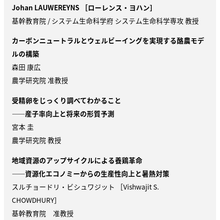
Johan LAUWEREYNS
［ローレンス・ヨハン］
基幹教育院 / システム生命科学府 システム生命科学専攻 教授
カーボンニュートラルとウェルビーイングを実現する酪農モデ
ルの構築
森田 康広
農学研究院 准教授
受精卵をじっくり調べてわかること
——産子率向上と将来の形質予測
宮本 圭
農学研究院 教授
地域資源のアップサイクルによる養鶏革命
——資源化エコノミーからの生産性向上と暑熱対策
スルチョードリ・ビシュワジット ［Vishwajit S.
CHOWDHURY］
基幹教育院 准教授