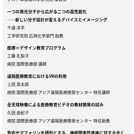
一つの発光分子から広がる二つの高性能化
——新しい分子設計が変えるデバイスとイメージング
千歳 洋平
工学研究院 応用化学部門 助教
医療×デザイン教育プログラム
工藤 孔梨子
病院 国際医療部 講師
遠隔医療教育における
VR
の利用
上田 真太郎
病院 国際医療部 アジア遠隔医療開発センター 特任講師
全天球映像による医療教育ビデオの教材開発の試み
久田 由紀子
病院 国際医療部 アジア遠隔医療開発センター 特任助教
免疫セマフォリンを標的とする、神経障害性疼痛に対する全く