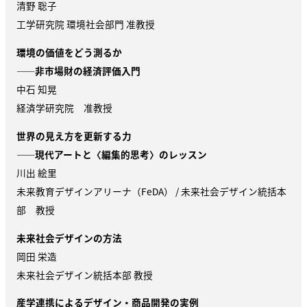
清野 聡子
工学研究院 環境社会部門 准教授
環境の価値をどう測るか
——非市場財の経済評価入門
中石 知晃
経済学研究院 准教授
世界の見え方を更新する力
——現代アートと〈編集的思考〉のレッスン
川出 絵里
未来教育デザインアリーナ（
FeDA
）
/
未来社会デザイン統括本
部 教授
未来社会デザインの方法
岡田 栄造
未来社会デザイン統括本部 教授
産学連携によるデザイン・商品開発の実例