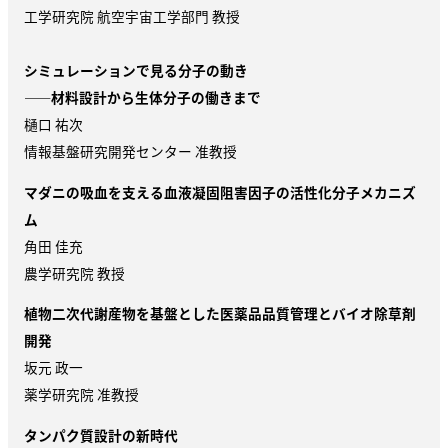
工学研究院 航空宇宙工学部門 教授
シミュレーションで見る分子の動き
——材料設計から生体分子の働きまで
樋口 祐次
情報基盤研究開発センター 准教授
マダニの吸血を支える血液凝固阻害因子の活性化分子メカニズ
ム
角田 佳充
農学研究院 教授
植物二次代謝産物を基盤とした医薬品品質管理とバイオ除草剤
開発
坂元 政一
薬学研究院 准教授
タンパク質設計の新時代