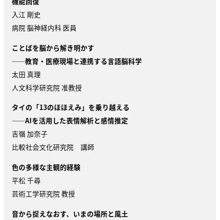
機能回復
入江 剛史
病院 脳神経内科 医員
ことばを脳から解き明かす
——教育・医療現場と連携する言語脳科学
太田 真理
人文科学研究院 准教授
タイの「
13
のほほえみ」を乗り越える
——
AI
を活用した表情解析と感情推定
吉嶺 加奈子
比較社会文化研究院 講師
色の多様な主観的経験
平松 千尋
芸術工学研究院 教授
音から捉えなおす、いまの場所と風土