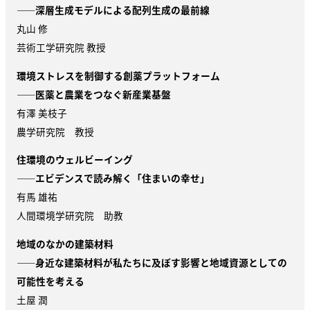
——深層生成モデルによる配列生成の最前線
丸山 修
芸術工学研究院 教授
環境ストレスを制御する創薬プラットフォーム
——医薬と農業をつなぐ新産業基盤
有澤 美枝子
農学研究院 教授
住環境のウェルビーイング
——エビデンスで読み解く「住まいの幸せ」
有馬 雄祐
人間環境学研究院 助教
地域のなかの建築材料
——身近な建築材料が私たちに及ぼす影響と地域資源としての
可能性を考える
土屋 潤