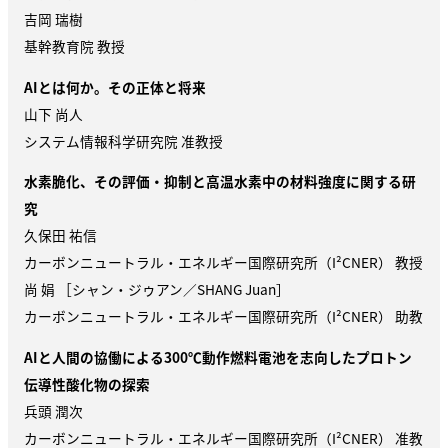
吉岡 瑞樹
基幹教育院 教授
AI
とは何か。その正体と将来
山下 尚人
システム情報科学研究院 准教授
水素脆化、その評価・抑制と高温水素中の材料強度に関する研
究
久保田 祐信
カーボンニュートラル・エネルギー国際研究所（
I²CNER
） 教授
尚
娟
［
シャン
・
ジゥアン
／
SHANG Juan
］
カーボンニュートラル・エネルギー国際研究所（
I²CNER
） 助教
AI
と人間の協働による
300
℃
動作燃料電池を志向したプロトン
伝導性酸化物の探索
兵頭 潤次
カーボンニュートラル・エネルギー国際研究所（
I²CNER
） 准教