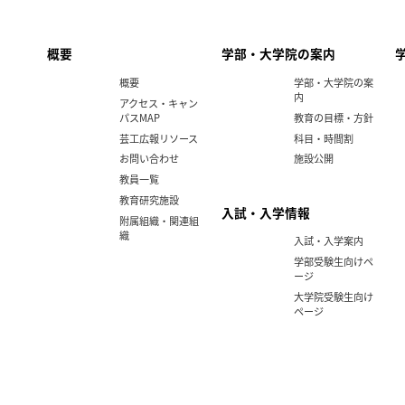
概要
学部・大学院の案内
概要
学部・大学院の案
内
アクセス・キャン
パスMAP
教育の目標・方針
芸工広報リソース
科目・時間割
お問い合わせ
施設公開
教員一覧
教育研究施設
入試・入学情報
附属組織・関連組
織
入試・入学案内
学部受験生向けペ
ージ
大学院受験生向け
ページ