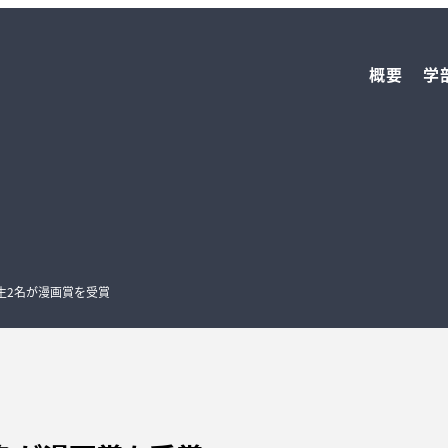
概要
学
生2名が漫画賞を受賞