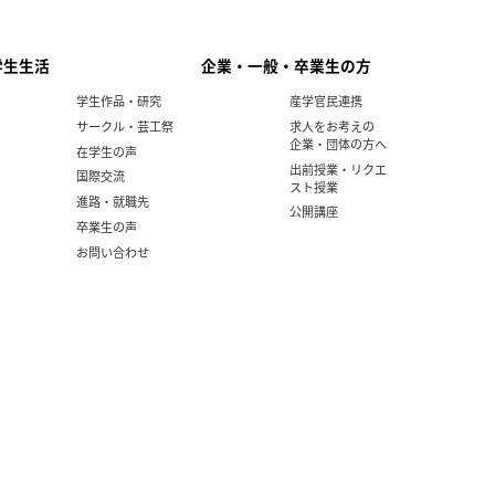
学生生活
企業・一般・卒業生の方
学生作品・研究
産学官民連携
サークル・芸工祭
求人をお考えの
企業・団体の方へ
在学生の声
出前授業・リクエ
国際交流
スト授業
進路・就職先
公開講座
卒業生の声
お問い合わせ