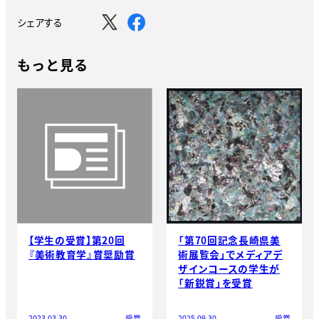
シェアする
もっと見る
【学生の受賞】第20回
「第70回記念長崎県美
『美術教育学』賞奨励賞
術展覧会」でメディアデ
ザインコースの学生が
「新鋭賞」を受賞
2023.03.30
受賞
2025.09.30
受賞