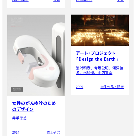
アート・プロジェクト
「Design the Earth」
池浦和彦、今坂公昭、河津佳
孝、松島優、山内賢幸
2009
学生作品・研究
女性のがん検診のため
のデザイン
井手里美
2014
修士研究