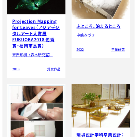
Projection Mapping
ふところ、泊まるところ
for Leaves（アジアデジ
タルアート大賞展
中嶋みづき
FUKUOKA2018 優秀
賞・福岡市長賞）
2022
卒業研究
末吉知樹（森本研究室）
2018
受賞作品
環境設計学科卒業設計：