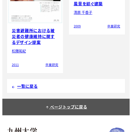
風景を紡ぐ建築
清原 千香子
2009
卒業研究
災害避難所における被
災者の健康維持に関す
るデザイン提案
松隈祐紀
2011
卒業研究
一覧に戻る
arrow_back
ページトップに戻る
arrow_upward