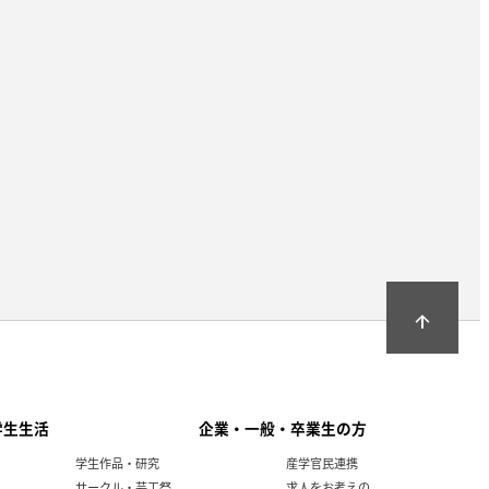
arrow_upward
学生生活
企業・一般・卒業生の方
学生作品・研究
産学官民連携
サークル・芸工祭
求人をお考えの