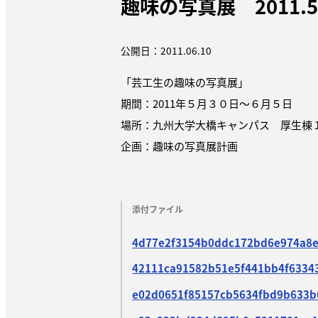
趣味の写真展 2011.5.3
公開日：2011.06.10
「芸工生の趣味の写真展」
期間：2011年５月３０日〜６月５日
場所：九州大学大橋キャンパス 厚生棟
企画：趣味の写真展計画
添付ファイル
4d77e2f3154b0ddc172bd6e974a8e
42111ca91582b51e5f441bb4f63343
e02d0651f85157cb5634fbd9b633b