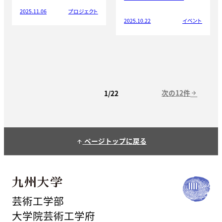
2025.11.06
プロジェクト
2025.10.22
イベント
次の12件
1/22
arrow_forward
ページトップに戻る
arrow_upward
芸術工学部
大学院芸術工学府