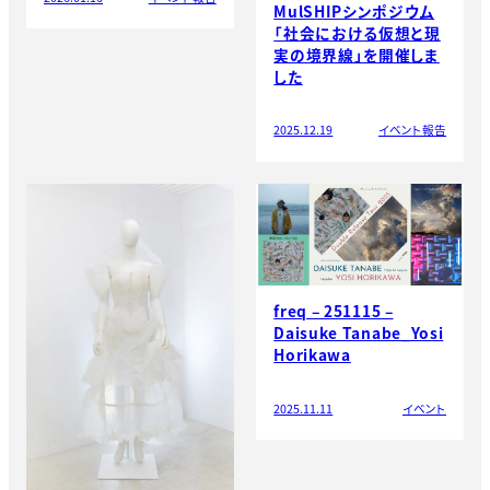
MulSHIPシンポジウム
「社会における仮想と現
実の境界線」を開催しま
した
2025.12.19
イベント報告
freq – 251115 –
Daisuke Tanabe_Yosi
Horikawa
2025.11.11
イベント