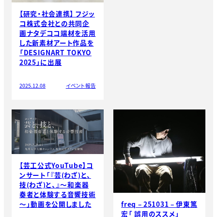
【研究・社会連携】 フジッ
コ株式会社との共同企
画ナタデココ端材を活用
した新素材アート作品を
「DESIGNART TOKYO
2025」に出展
2025.12.08
イベント報告
【芸工公式YouTube】コ
ンサート「『芸(わざ)と、
技(わざ)と、』～和楽器
奏者と体験する音響技術
freq – 251031 – 伊東篤
～」動画を公開しました
宏「 誤用のススメ」