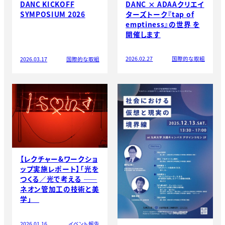
DANC × ADAAクリエイ
DANC KICKOFF
ターズトーク『tap of
SYMPOSIUM 2026
emptiness』の世界 を
開催します
2026.02.27
国際的な取組
2026.03.17
国際的な取組
【レクチャー&ワークショ
ップ実施レポート】「光を
つくる／光で考える ——
ネオン管加工の技術と美
学」
2026.01.16
イベント報告