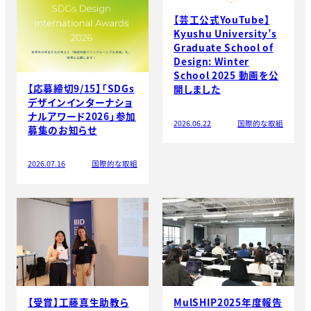
【芸工公式YouTube】
Kyushu University’s
Graduate School of
Design: Winter
School 2025 動画を公
【応募締切9/15】「SDGs
開しました
デザインインターナショ
ナルアワード2026」参加
2026.06.22
国際的な取組
募集のお知らせ
2026.07.16
国際的な取組
【受賞】工藤真生助教ら
MulSHIP2025年度報告