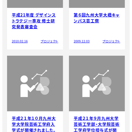
平成21年度 デザインス
第６回九州大学大橋キャ
トラテジー専攻 修士研
ンパス芸工祭
究発表審査会
2010.02.16
プロジェクト
2009.12.03
プロジェクト
平成２１年１０月九州大
平成２１年９月九州大学
学大学院芸術工学府入
芸術工学部・大学院芸術
学式が開催されました。
工学府学位授与式が開