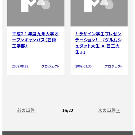
平成２１年度九州大学オ
「 デザイン学生プレゼン
ープンキャンパス（芸術
テーション！ 『ダルムシ
工学部）
ュタット大生 × 芸工大
生』 」
2009.08.19
プロジェクト
2009.03.30
プロジェクト
前の12件
次の12件
16/22
arrow_forward