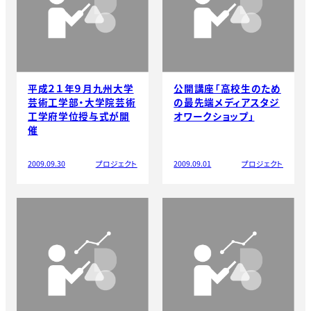
平成２１年９月九州大学
公開講座「高校生のため
芸術工学部・大学院芸術
の最先端メディアスタジ
工学府学位授与式が開
オワークショップ」
催
2009.09.30
プロジェクト
2009.09.01
プロジェクト