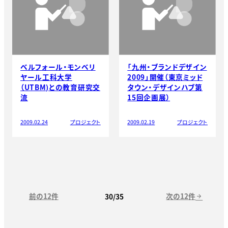
ベルフォール・モンベリ
「九州・ブランドデザイン
ヤール工科大学
2009」開催（東京ミッド
（UTBM)との教育研究交
タウン・デザインハブ第
流
15回企画展）
2009.02.24
プロジェクト
2009.02.19
プロジェクト
前の12件
次の12件
30/35
arrow_forward