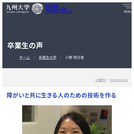
芸術工学部
大学院芸術工学府
大学院芸術工学研究院
卒業生の声
ホーム
卒業生の声
小野 明日香
公開日：2023.03.01
障がいと共に生きる人のための技術を作る