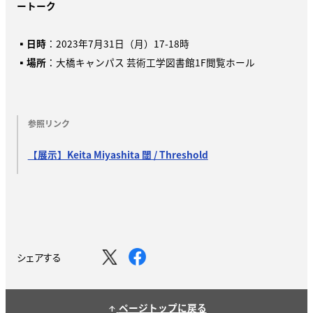
ートーク
▪
日時
：2023年7月31日（月）17-18時
▪
場所
：大橋キャンパス 芸術工学図書館1F閲覧ホール
参照リンク
【展示】Keita Miyashita 閾 / Threshold
シェアする
ページトップに戻る
arrow_upward