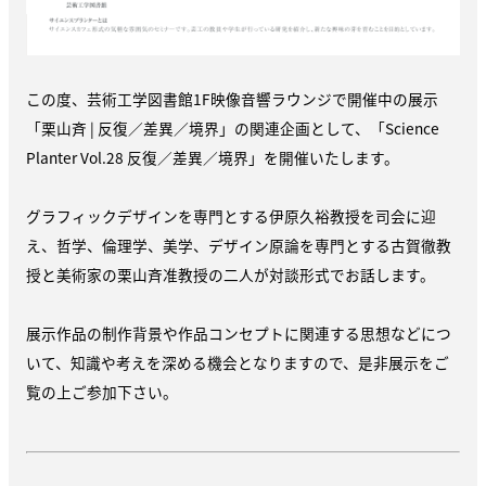
この度、芸術工学図書館1F映像音響ラウンジで開催中の展示
「栗山斉 | 反復／差異／境界」の関連企画として、「Science
Planter Vol.28 反復／差異／境界」を開催いたします。
グラフィックデザインを専門とする伊原久裕教授を司会に迎
え、哲学、倫理学、美学、デザイン原論を専門とする古賀徹教
授と美術家の栗山斉准教授の二人が対談形式でお話します。
展示作品の制作背景や作品コンセプトに関連する思想などにつ
いて、知識や考えを深める機会となりますので、是非展示をご
覧の上ご参加下さい。