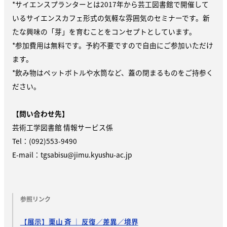
*サイエンスプランターとは2017年から芸工図書館で開催して
いるサイエンスカフェ形式の気軽な雰囲気のセミナーです。新
たな興味の「芽」を育むことをコンセプトとしています。
*参加費用は無料です。予約不要ですので自由にご参加いただけ
ます。
*飲み物はペットボトルや水筒など、蓋の閉まるものをご持参く
ださい。
【問い合わせ先】
芸術工学図書館 情報サービス係
Tel：(092)553-9490
E-mail：tgsabisu@jimu.kyushu-ac.jp
参照リンク
【展示】栗山 斉 ｜ 反復／差異／境界