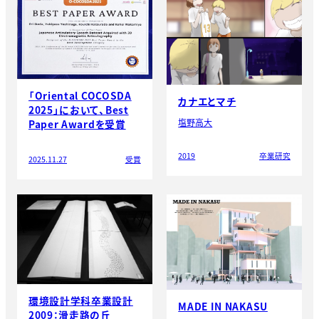
「Oriental COCOSDA
カナエとマチ
2025」において、Best
塩野高大
Paper Awardを受賞
2019
卒業研究
2025.11.27
受賞
環境設計学科卒業設計
MADE IN NAKASU
2009：滑走路の丘