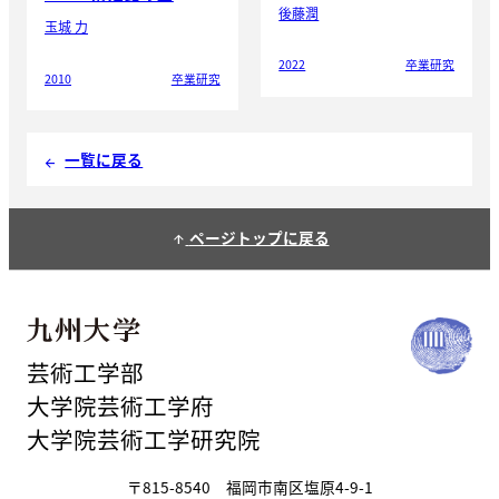
後藤潤
玉城 力
2022
卒業研究
2010
卒業研究
一覧に戻る
arrow_back
ページトップに戻る
arrow_upward
芸術工学部
大学院芸術工学府
大学院芸術工学研究院
〒815-8540 福岡市南区塩原4-9-1