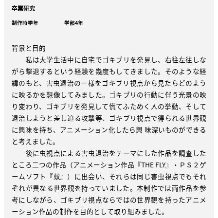
卒業研究
制作時学年
学部4年
背景と目的
私は大学生活中に自宅でゴキブリを発見し、右往左往しな
がら撃退するという経験を幾度もしてきました。そのような経
緯のもと、害虫退治の一様をゴキブリ視点から見たらどのよう
に映るかを想像してみました。ゴキブリの行動に伴う光景の映
り変わり、ゴキブリを発見して慌てふためく人の挙動、そして
退治しようと差し迫る攻撃等、ゴキブリ視点で得られる世界観
に興味を持ち、アニメーション化したら興 味深いものができる
と考えました。
後に虫視点による害虫退治をテーマにした作品を調査した
ところ二つの作品（アニメーション作品『THE FLY』・ＰＳ２ゲ
ームソフト『蚊』）に出会い、それらは同じ害虫視点でもそれ
ぞれが異なる世界観を持っていました。本制作では両作品を参
考にしながら、ゴキブリ視点ならではの世界観を持ったアニメ
ーション作品の制作を目的として取り組みました。