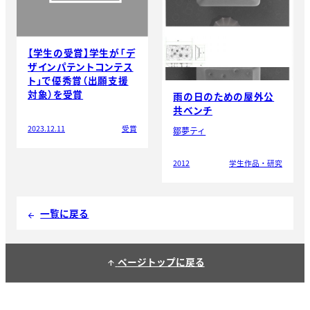
【学生の受賞】学生が「デ
ザインパテントコンテス
ト」で優秀賞（出願支援
対象）を受賞
雨の日のための屋外公
共ベンチ
2023.12.11
受賞
鄒夢ティ
2012
学生作品・研究
一覧に戻る
arrow_back
ページトップに戻る
arrow_upward