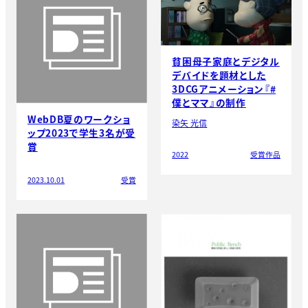
貧困母子家庭とデジタル
デバイドを題材とした
3DCGアニメーション『#
僕とママ』の制作
WebDB夏のワークショ
染矢 光信
ップ2023で学生3名が受
賞
2022
受賞作品
2023.10.01
受賞