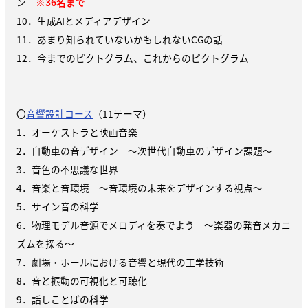
ン
※36名まで
10．生成AIとメディアデザイン
11．あまり知られていないかもしれないCGの話
12．今までのピクトグラム、これからのピクトグラム
〇
音響設計コース
（11テーマ）
1．オーケストラと映画音楽
2．自動車の音デザイン ～次世代自動車のデザイン課題～
3．音色の不思議な世界
4．音楽と音環境 ～音環境の未来をデザインする視点～
5．サイン音の科学
6．物理モデル音源でメロディを奏でよう ～楽器の発音メカニ
ズムを探る～
7．劇場・ホールにおける音響と現代の工学技術
8．音と振動の可視化と可聴化
9．話しことばの科学