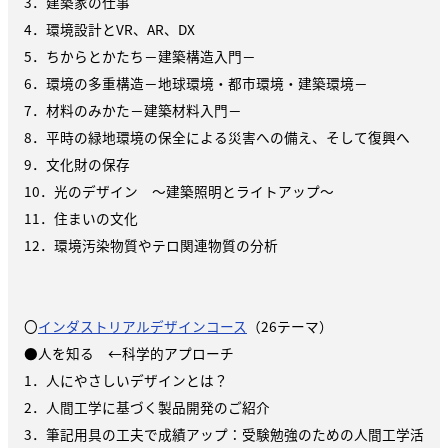
3．建築家の仕事
4．環境設計とVR、AR、DX
5．ちからとかたち－建築構造入門－
6．環境の多重構造－地球環境・都市環境・建築環境－
7．材料のみかた－建築材料入門－
8．平時の緑地環境の保全による災害への備え、そして復興へ
9．文化財の保存
10．光のデザイン ～建築照明とライトアップ～
11．住まいの文化
12．環境汚染物質やテロ関連物質の分析
〇
インダストリアルデザインコース
（26テーマ）
●人を知る ←科学的アプローチ
1．人にやさしいデザインとは？
2．人間工学に基づく製品開発のご紹介
3．筆記用具の工夫で成績アップ：受験勉強のための人間工学活