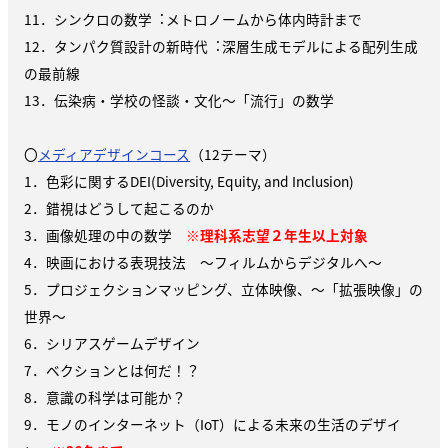
11．シンクロの数学︓メトロノームから体内時計まで
12．タンパク質設計の新時代︓深層⽣成モデルによる配列⽣成
の最前線
13．伝染病・学校の怪談・⽂化〜「流⾏」の数学
〇
メディアデザインコース
（12テーマ）
1．⾊彩に関するDEI(Diversity, Equity, and Inclusion)
2．錯視はどうして起こるのか
3．画像処理の中の数学
※理科系志望２年生以上対象
4．映画における表現技法 ～フィルムからデジタルへ～
5．プロジェクションマッピング、立体映像、～「拡張映像」の
世界～
6．シリアスゲームデザイン
7．ベクションとは何だ！？
8．意識の科学は可能か？
9．モノのインターネット（IoT）による未来の生活のデザイ