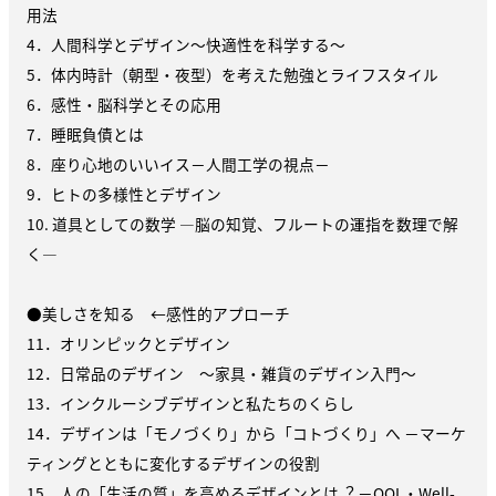
用法
4．⼈間科学とデザイン〜快適性を科学する〜
5．体内時計（朝型・夜型）を考えた勉強とライフスタイル
6．感性・脳科学とその応用
7．睡眠負債とは
8．座り心地のいいイス－人間工学の視点－
9．ヒトの多様性とデザイン
10. 道具としての数学 ―脳の知覚、フルートの運指を数理で解
く―
●美しさを知る ←感性的アプローチ
11．オリンピックとデザイン
12．日常品のデザイン ～家具・雑貨のデザイン入門～
13．インクルーシブデザインと私たちのくらし
14．デザインは「モノづくり」から「コトづくり」へ －マーケ
ティングとともに変化するデザインの役割
15．⼈の「⽣活の質」を⾼めるデザインとは︖ －QOL・Well-