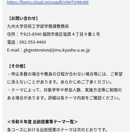
https://forms.cloud.microsoft/r/4H7jriMcMX
【
お問い合わせ
】
九州大学芸術工学部学務課教務係
住所：〒815-8540 福岡市南区塩原４丁目９番１号
電話：092-553-4460
E-mail：gkgextension@jimu.kyushu-u.ac.jp
【
その他
】
・申込多数の場合や教員の日程が合わない場合等には、ご希望
に添えないことがあります。あらかじめご了承ください。
・テーマによって、対象学年や参加⼈数、実施⽅法等に制限の
ある場合があります。詳細は各テーマ内容をご確認ください。
＜令和８年度 出前授業等テーマ一覧＞
各コースにおける出前授業のテーマは次のとおりです。