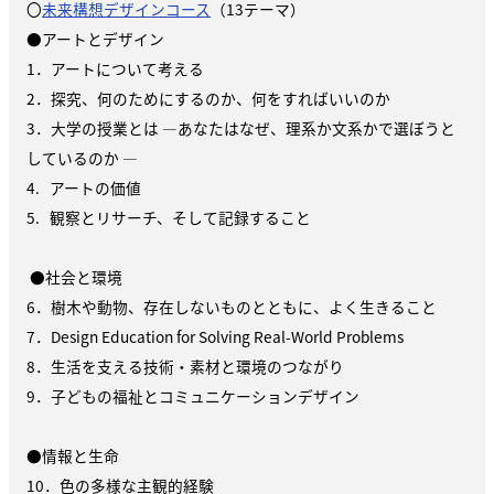
〇
未来構想デザインコース
（13テーマ）
●
アートとデザイン
1．アートについて考える
2．探究、何のためにするのか、何をすればいいのか
3．⼤学の授業とは ―あなたはなぜ、理系か⽂系かで選ぼうと
しているのか ―
4. アートの価値
5. 観察とリサーチ、そして記録すること
●
社会と環境
6．樹木や動物、存在しないものとともに、よく生きること
7．Design Education for Solving Real-World Problems
8．生活を支える技術・素材と環境のつながり
9．⼦どもの福祉とコミュニケーションデザイン
●
情報と生命
10．⾊の多様な主観的経験