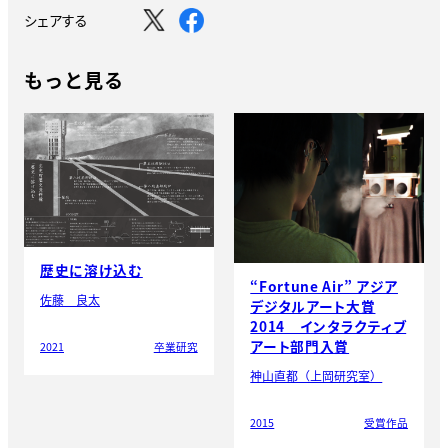
シェアする
もっと見る
歴史に溶け込む
“Fortune Air” アジア
佐藤 良太
デジタルアート大賞
2014 インタラクティブ
アート部門入賞
2021
卒業研究
神山直都（上岡研究室）
2015
受賞作品