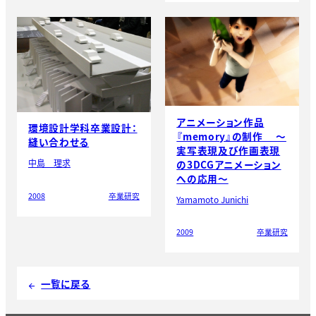
アニメーション作品
環境設計学科卒業設計：
『memory』の制作 〜
縫い合わせる
実写表現及び作画表現
中島 理求
の3DCGアニメーション
への応用〜
2008
卒業研究
Yamamoto Junichi
2009
卒業研究
一覧に戻る
arrow_back