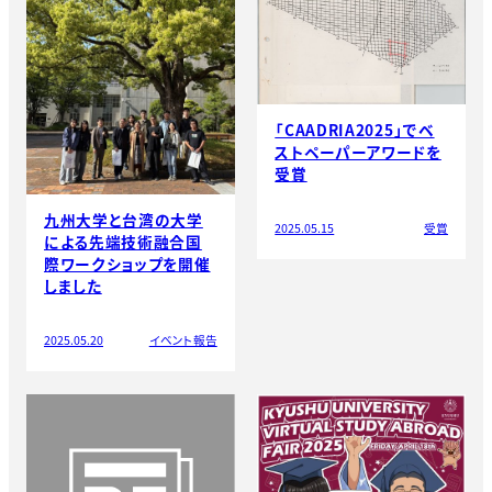
「CAADRIA2025」でベ
ストペーパーアワードを
受賞
九州大学と台湾の大学
2025.05.15
受賞
による先端技術融合国
際ワークショップを開催
しました
2025.05.20
イベント報告