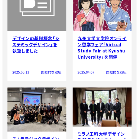
デザインの基礎概念「シ
九州大学大学院オンライ
ステミックデザイン」を
ン留学フェア「Virtual
執筆しました
Study Fair at Kyushu
University」を開催
2025.05.13
国際的な取組
2025.04.07
国際的な取組
ミラノ工科大学デザイン
ストラテジックデザイン