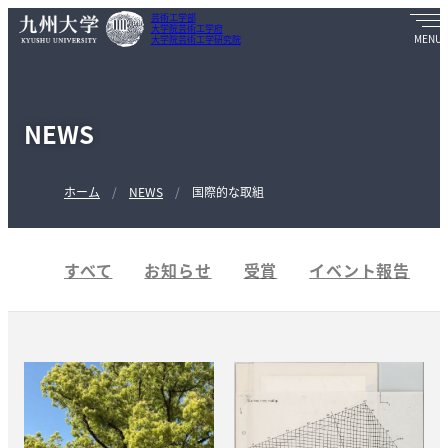
芸術工学部
大学院芸術工学府
大学院芸術工学研究院
NEWS
ホーム
NEWS
国際的な取組
すべて
お知らせ
受賞
イベント報告