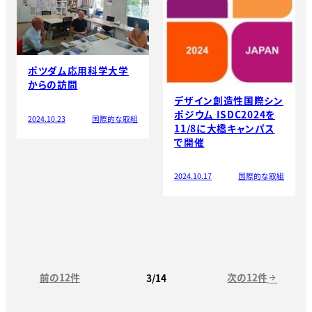
ポツダム応用科学大学
からの訪問
デザイン創造性国際シン
ポジウム ISDC2024を
2024.10.23
国際的な取組
11/8に大橋キャンパス
で開催
2024.10.17
国際的な取組
前の12件
次の12件
3/14
arrow_forward