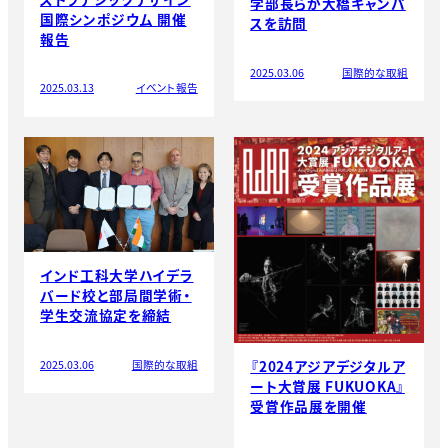
学部長らが大橋キャンパ
国際シンポジウム 開催
スを訪問
報告
2025.03.06
国際的な取組
2025.03.13
イベント報告
インド工科大学ハイデラ
バード校と部局間学術・
学生交流協定を締結
『2024アジアデジタルア
2025.03.06
国際的な取組
ート大賞展 FUKUOKA』
受賞作品展を開催