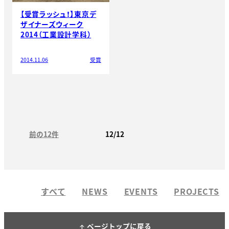
【受賞ラッシュ！】東京デ
ザイナーズウィーク
2014（工業設計学科）
2014.11.06
受賞
前の12件
12/12
すべて
NEWS
EVENTS
PROJECTS
ページトップに戻る
arrow_upward