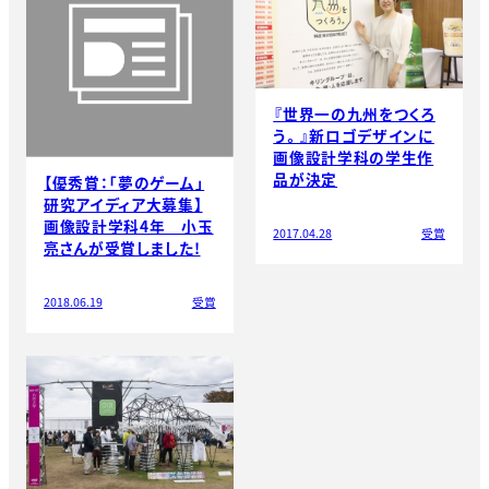
『世界一の九州をつくろ
う。』新ロゴデザインに
画像設計学科の学生作
品が決定
【優秀賞：「夢のゲーム」
研究アイディア大募集】
画像設計学科4年 小玉
2017.04.28
受賞
亮さんが受賞しました!
2018.06.19
受賞