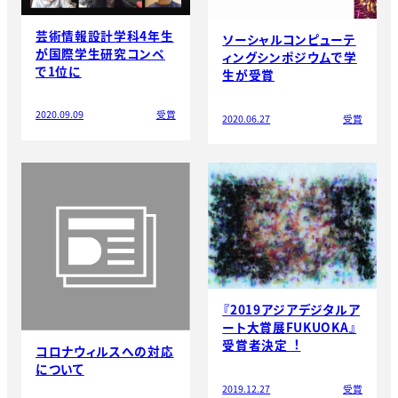
芸術情報設計学科4年生
ソーシャルコンピューテ
が国際学生研究コンペ
ィングシンポジウムで学
で1位に
生が受賞
2020.09.09
受賞
2020.06.27
受賞
『2019アジアデジタルア
ート⼤賞展FUKUOKA』
受賞者決定︕
コロナウィルスへの対応
について
2019.12.27
受賞