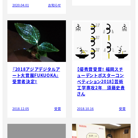
2020.04.01
お知らせ
『2018アジアデジタルア
【優秀賞受賞！ 福岡スチ
ート大賞展FUKUOKA』
ューデントポスターコン
受賞者決定！
ペティション2018】芸術
工学専攻2年 須藤史貴
さん
2018.12.05
受賞
2018.10.16
受賞