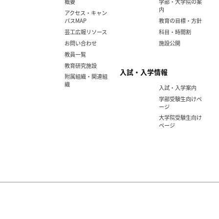
概要
学部・大学院の案
内
アクセス・キャン
パスMAP
教育の目標・方針
芸工広報リソース
科目・時間割
お問い合わせ
施設公開
教員一覧
教育研究施設
入試・入学情報
附属組織・関連組
織
入試・入学案内
学部受験生向けペ
ージ
大学院受験生向け
ページ