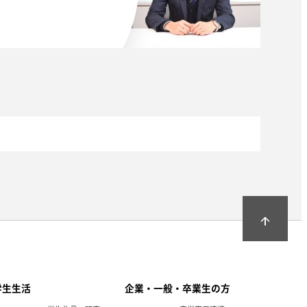
arrow_upward
学生生活
企業・一般・卒業生の方