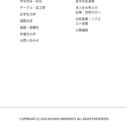
学生作品・研究
産学官民連携
サークル・芸工祭
求人をお考えの
企業・団体の方へ
在学生の声
出前授業・リクエ
国際交流
スト授業
進路・就職先
公開講座
卒業生の声
お問い合わせ
COPYRIGHT (C) 2020 KYUSHU UNIVERSITY. ALL RIGHTS RESERVED.