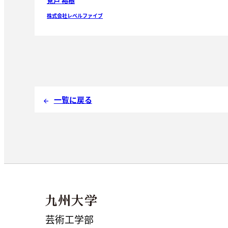
見戸 裕樹
株式会社レベルファイブ
一覧に戻る
arrow_back
芸術工学部