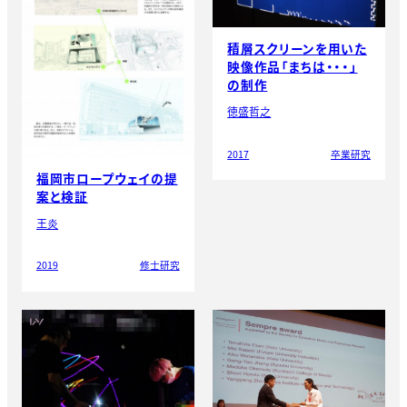
積層スクリーンを用いた
映像作品「まちは・・・」
の制作
徳盛哲之
2017
卒業研究
福岡市ロープウェイの提
案と検証
王炎
2019
修士研究