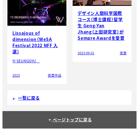
デザイン人間科学国際
コース（博士課程）留学
生 Geng-Yan
Jhang（上田研究室）が
Lissajous of
Sempre Awardを受賞
dimension（WeSA
Festival 2022 NFF 入
選）
2023.09.01
受賞
YI SEUNGGYU
2023
受賞作品
一覧に戻る
arrow_back
ページトップに戻る
arrow_upward