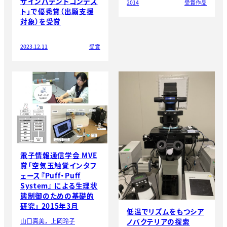
ザインパテントコンテス
2014
受賞作品
ト」で優秀賞（出願支援
対象）を受賞
2023.12.11
受賞
電子情報通信学会 MVE
賞「空気玉触覚インタフ
ェース『Puff・Puff
System』 による生理状
態制御のための基礎的
研究」 2015年3月
低温でリズムをもつシア
ノバクテリアの探索
山口真美，上岡玲子