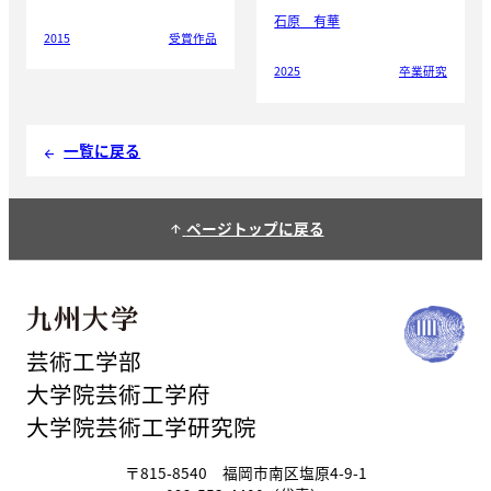
石原 有華
2015
受賞作品
2025
卒業研究
一覧に戻る
arrow_back
ページトップに戻る
arrow_upward
芸術工学部
大学院芸術工学府
大学院芸術工学研究院
〒815-8540 福岡市南区塩原4-9-1