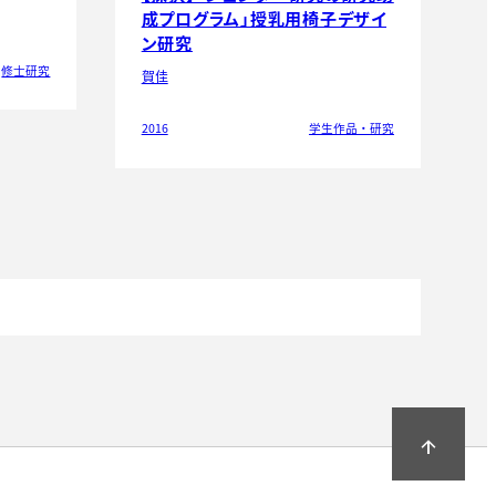
成プログラム」授乳用椅子デザイ
ン研究
修士研究
賀佳
2016
学生作品・研究
arrow_upward