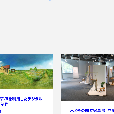
マVRを利用したデジタル
の制作
『木と糸の組立家具展』立
嗣