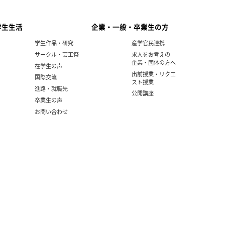
学生生活
企業・一般・卒業生の方
学生作品・研究
産学官民連携
サークル・芸工祭
求人をお考えの
企業・団体の方へ
在学生の声
出前授業・リクエ
国際交流
スト授業
進路・就職先
公開講座
卒業生の声
お問い合わせ