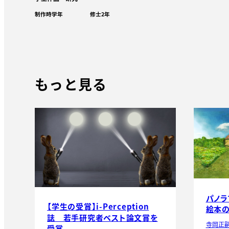
制作時学年
修士2年
もっと見る
パノラ
【学生の受賞】i-Perception
絵本
誌 若手研究者ベスト論文賞を
寺岡正
受賞