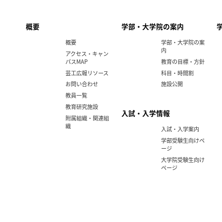
概要
学部・大学院の案内
概要
学部・大学院の案
内
アクセス・キャン
パスMAP
教育の目標・方針
芸工広報リソース
科目・時間割
お問い合わせ
施設公開
教員一覧
教育研究施設
入試・入学情報
附属組織・関連組
織
入試・入学案内
学部受験生向けペ
ージ
大学院受験生向け
ページ