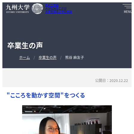
芸術工学部
大学院芸術工学府
大学院芸術工学研究院
卒業生の声
ホーム
卒業生の声
熊谷 麻友子
公開日：2020.12.22
"こころを動かす空間"をつくる