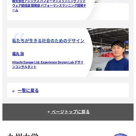
株式会社アシックス パフォーマンスランニングフット
ウェア統括部 開発部 パフォーマンスランニング開発チ
ーム
私たちが生きる社会のためのデザイン
福丸 諒
Hitachi Europe Ltd. Experience Design Lab デザイ
ンコンサルタント
一覧に戻る
arrow_back
ページトップに戻る
arrow_upward