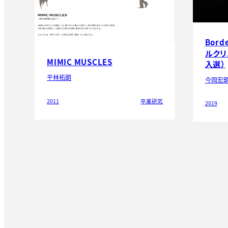
Bord
ルクリ
MIMIC MUSCLES
入選）
平林拓朗
今岡宏
2011
卒業研究
2019