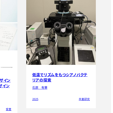
低温でリズムをもつシアノバクテ
リアの探索
デザイン
ザイン
石原 有華
2025
卒業研究
受賞