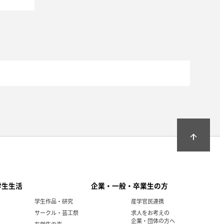
arrow_upward
学生生活
企業・一般・卒業生の方
学生作品・研究
産学官民連携
サークル・芸工祭
求人をお考えの
企業・団体の方へ
在学生の声