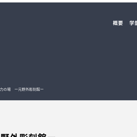
概要
学
力の場 ー元野外彫刻館ー