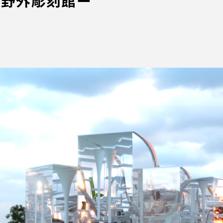
元野外彫刻館ー