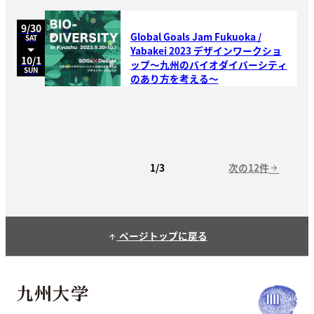
9/30
Global Goals Jam Fukuoka /
SAT
Yabakei 2023 デザインワークショ
10/1
ップ～九州のバイオダイバーシティ
SUN
のあり方を考える～
次の12件
1/3
arrow_forward
ページトップに戻る
arrow_upward