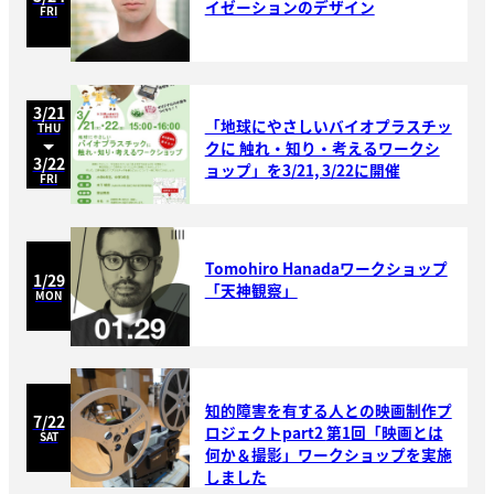
イゼーションのデザイン
FRI
3/21
「地球にやさしいバイオプラスチッ
THU
クに 触れ・知り・考えるワークシ
3/22
ョップ」を3/21, 3/22に開催
FRI
Tomohiro Hanadaワークショップ
1/29
「天神観察」
MON
知的障害を有する人との映画制作プ
7/22
ロジェクトpart2 第1回「映画とは
SAT
何か＆撮影」ワークショップを実施
しました