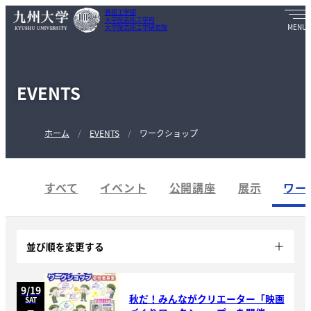
芸術工学部
大学院芸術工学府
大学院芸術工学研究院
EVENTS
ホーム
EVENTS
ワークショップ
すべて
イベント
公開講座
展示
ワー
並び順
を変更する
9/19
秋だ！みんながクリエーター「映画
SAT