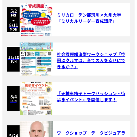
5/2
ミリカローデン那珂川×九州大学
FRI
「ミリカルリーダー育成講座」
8/11
MON
社会課題解決型ワークショップ「空
11/10
飛ぶクルマは、全ての人を幸せにで
SUN
きるか？」
『天神車椅子トークセッション・街
8/4
歩きイベント』を開催します！
SUN
ワークショップ：データビジュアラ
5/24