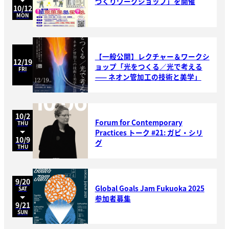
づくりワークショップ」を開催
10/12
MON
【一般公開】レクチャー＆ワークシ
12/19
ョップ「光をつくる／光で考える
FRI
—— ネオン管加工の技術と美学」
10/2
Forum for Contemporary
THU
Practices トーク #21: ガビ・シリ
10/9
グ
THU
9/20
Global Goals Jam Fukuoka 2025
SAT
参加者募集
9/21
SUN